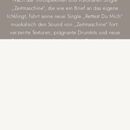
Nach der introspektiven und visionären Single
„Zeitmaschine“, die wie ein Brief an das eigene
Ichklingt, führt seine neue Single „Rettest Du Mich“
musikalisch den Sound von „Zeitmaschine“ fort:
verzerrte Texturen, prägnante Drumkits und neue
Produktion–irgendwo zwischen Pop, Indie und
Elektronik.
Aber Fans dürften sich auch auf all die Hits freuen,
mit denen Mark Forster mittlerweile Generationen
verbindet. Von „Übermorgen“ über „Chöre“ und
„194 Länder“ bis „Au Revoir“.
Die Mark Forster Sommer-Shows 2026 versprechen
große und unvergessliche Momente – zwischen
Euphorie, Nachdenken und diesem typischen
Forster-Gefühl: nahbar, echt, zeitlos zu sein.