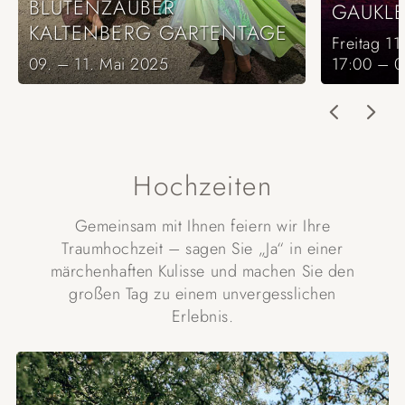
BLÜTENZAUBER
GAUKL
KALTENBERG GARTENTAGE
Freitag 11
09. – 11. Mai 2025
17:00 – 0
Hochzeiten
Gemeinsam mit Ihnen feiern wir Ihre
Traumhochzeit – sagen Sie „Ja“ in einer
märchenhaften Kulisse und machen Sie den
großen Tag zu einem unvergesslichen
Erlebnis.